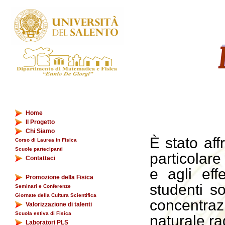
Home
Il Progetto
Chi Siamo
È stato aff
Corso di Laurea in Fisica
Scuole partecipanti
particolare
Contattaci
e agli effe
Promozione della Fisica
studenti so
Seminari e Conferenze
Giornate della Cultura Scientifica
concentra
Valorizzazione di talenti
Scuola estiva di Fisica
naturale ra
Laboratori PLS