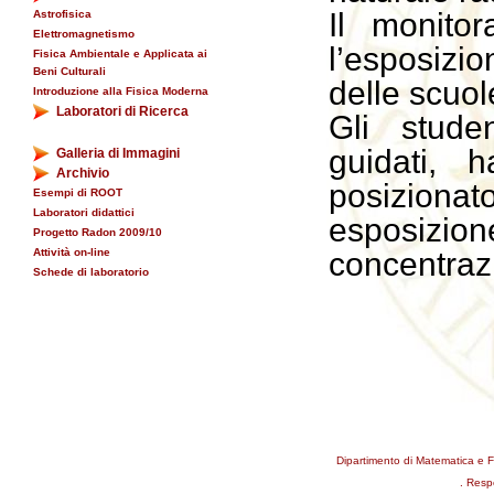
Il monitor
Astrofisica
Elettromagnetismo
l’esposizi
Fisica Ambientale e Applicata ai
Beni Culturali
delle scuol
Introduzione alla Fisica Moderna
Laboratori di Ricerca
Gli stude
guidati, 
Galleria di Immagini
Archivio
posizionat
Esempi di ROOT
Laboratori didattici
esposizione
Progetto Radon 2009/10
Attività on-line
concentraz
Schede di laboratorio
Dipartimento di Matematica e F
. Resp