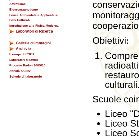
conservazio
Astrofisica
Elettromagnetismo
monitoraggi
Fisica Ambientale e Applicata ai
Beni Culturali
cooperazio
Introduzione alla Fisica Moderna
Laboratori di Ricerca
Obiettivi
:
Galleria di Immagini
Archivio
Compre
Esempi di ROOT
Laboratori didattici
radioat
Progetto Radon 2009/10
Attività on-line
restaur
Schede di laboratorio
culturali
Scuole coin
Liceo "D
Liceo St
Liceo Sc