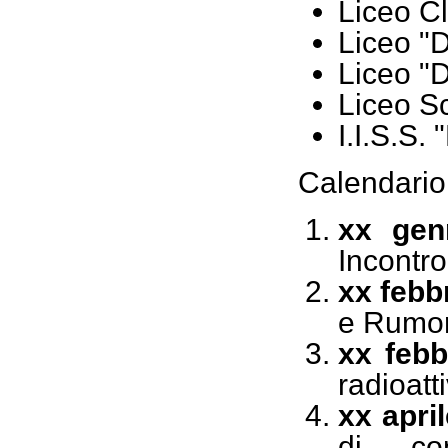
Liceo Cl
Liceo "D
Liceo "D
Liceo Sc
I.I.S.S.
Calendario 
xx gen
Incontr
xx febb
e Rumor
xx febb
radioatt
xx apri
di co